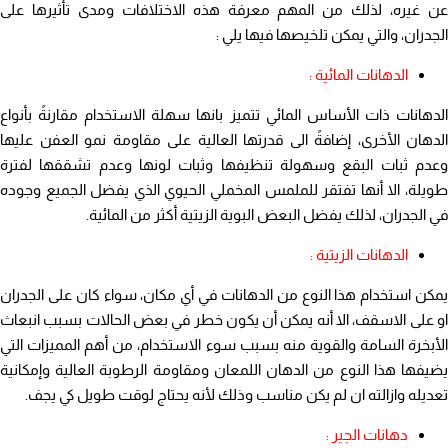
عن غيره، لذلك من المهم معرفة هذه الاختلافات ومدى تأثيرها على
الجدران، والتي يمكن تلخيصها فيها يلي :
الدهانات المائية :
الدهانات ذات الأساس المائي تتميز بانها سهلة الاستخدام مقارنةً بأنواع
الدهان الأخرى، إضافةً الى قدرتها العالية على مقاومة نمو العفن عليها
وعدم ثبات البقع وسهولة تنظيفها وثبات لونها وعدم تشققها لفترة
طويلة، الا أنها تفتقر للملمس المخملي الحيوي الذي يفضل الجميع وجوده
في الجدران، لذلك يفضل البعض البوية الزيتية أكثر من المائية.
الدهانات الزيتية :
يمكن استخدام هذا النوع من الدهانات في أي مكان، سواء كان على الجدران
او على الاسقف، الا أنه يمكن أن يكون خطر في بعض الحالات بسبب انبعاث
الأبخرة السامة والقوية منه بسبب سوء الاستخدام، من أهم المميزات التي
يضيفها هذا النوع من الدهان اللمعان ومقاومة الرطوبة العالية وإمكانية
تعديله وازالته ان لم يكن مناسب وذلك لأنه يحتاج لوقت طويل كي يجف.
دهانات الجير :