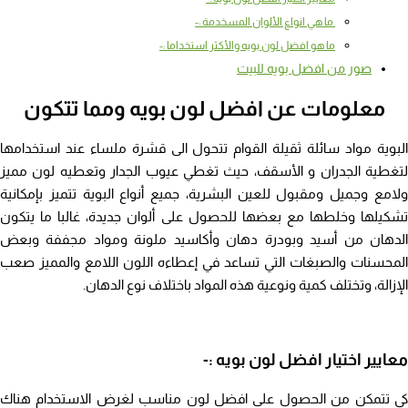
ما هي انواع الألوان المسخدمة :-
ما هو افضل لون بويه والأكثر استخداما :-
صور من افضل بويه للبيت
معلومات عن افضل لون بويه ومما تتكون
البوية مواد سائلة ثقيلة القوام تتحول الى قشرة ملساء عند استخدامها
لتغطية الجدران و الأسقف، حيث تغطي عيوب الجدار وتعطيه لون مميز
ولامع وجميل ومقبول للعين البشرية، جميع أنواع البوية تتميز بإمكانية
تشكيلها وخلطها مع بعضها للحصول على ألوان جديدة، غالبا ما يتكون
الدهان من أسيد وبودرة دهان وأكاسيد ملونة ومواد مجففة وبعض
المحسنات والصبغات التي تساعد في إعطاءه اللون اللامع والمميز صعب
الإزالة، وتختلف كمية ونوعية هذه المواد باختلاف نوع الدهان.
معايير اختيار افضل لون بويه :-
كي تتمكن من الحصول على افضل لون مناسب لغرض الاستخدام هناك