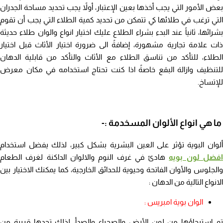
بعض الأمور التي يجب أخذها بعين الإعتبار، أولاً يجب تحديد مساحة الجدران
التي ترغب في طلائها كي تتمكن من تحديد كمية الطلاء التي يجب أن تقوم
بشرائها، ثانياً عند البدء بشراء الطلاع عليك اختيار انواع والوان طلاء حديثة
ذات علامة تجارية مشهورة، إضافةً الى ضرورة اختيار الأثاث قبل اختيار
الطلاء، للتأكد من تناسق الطلاء مع الأثاث والتأكد من قابلية الدهان
للتنظيف وازالة البقع خاصةً اذا كنت تحتاج استخدامه في مكان معرض
للإتساخ.
ما هي انواع الألوان المسخدمة :-
ألوان البوية تؤثر على العين البشرية بشكل كبير، لذلك يفضل استخدام
فضل لون بويه
هادئ في غرف النوم والالوان الداكنة لغرف الطعام
والجلوس والأوان الفاتحة وحيوية للحدائق الخارجية، كما يمكنك الاختيار بين
الانواع التالية من الدهان :
الوان بوية امبريس :
تم استيحاؤها من لون الأرض والصحراء والصدأ، لذلك تجدها قريبة من