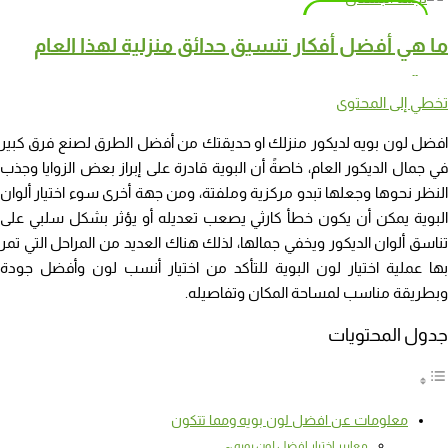
كيف تختار نوع نوافير وشلالات منزلية مناسب
ما هي أفضل أفكار تنسيق حدائق منزلية لهذا العام
لحديقتك
تخطي إلى المحتوى
افضل لون بويه لديكور منزلك او حديقتك من أفضل الطرق لصنع فرق كبير
في جمال الديكور العام، خاصةً أن البوية قادرة على إبراز بعض الزوايا وجذب
النظر نحوها وجعلها تبدو مركزية وملفتة، ومن جهة أخرى سوء اختيار ألوان
البوية يمكن أن يكون خطأ كارثي يصعب تعديله أو يؤثر بشكل سلبي على
تناسق ألوان الديكور ويخفي جمالها، لذلك هناك العديد من المراحل التي تمر
بها عملية اختيار لون البوية للتأكد من اختيار أنسب لون وأفضل جودة
وبطريقة مناسب لمساحة المكان وتفاصيله.
جدول المحتويات
معلومات عن افضل لون بويه ومما تتكون
معايير اختيار افضل لون بويه :-