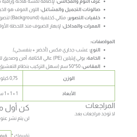
غرف النوم والمجالس:
لإضافة لمسة هادئة وراقية خل
صالونات التجميل والمشاغل:
اللون الموف هو الخي
خلفيات التصوير:
مثالي كخلفية (Background) لتصوير المنتجات أو “السيلفي” في الكافيهات والمنازل.
الممرات والمداخل:
لإبهار الضيوف منذ اللحظة الأول
المواصفات:
النوع:
عشب جداري مكس (أخضر + بنفسجي).
الخامة:
بولي إيثيلين (PE) عالي الكثافة، آمن وصديق للبيئة.
المقاس:
50*50 سم (سهل التركيب بنظام التعشيق).
الوزن
0,75 كيلوجرام
الأبعاد
1 × 1 × 1 سنتيميتر
المراجعات
كن أول من ي
لا توجد مراجعات بعد.
لن يتم نشر عنوا
تقييمك
*