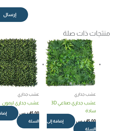
منتجات ذات صلة
عشب جداري
عشب جداري
عشب جداري صناعي 3D
عشب جداري ليمون
سادة
45,00
ر.س
إضاف
45,00
ر.س
إضافة إلى
السلة
السلة