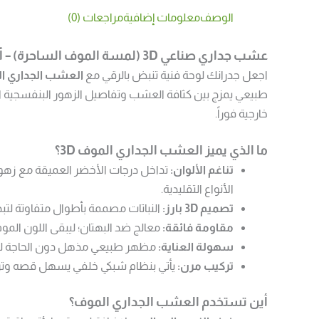
الوصف
معلومات إضافية
مراجعات (0)
عشب جداري صناعي 3D (لمسة الموف الساحرة) – أناقة عصرية تتنفس طبيعة
اجعل جدرانك لوحة فنية تنبض بالرقي مع
العشب الجداري الم
طبيعي يمزج بين كثافة العشب وتفاصيل الزهور البنفسجية الرق
خارجية فوراً.
ما الذي يميز العشب الجداري الموف 3D؟
تناغم الألوان:
تداخل درجات الأخضر العميقة مع زهور ا
الأنواع التقليدية.
تصميم 3D بارز:
النباتات مصممة بأطوال متفاوتة لتبد
مقاومة فائقة:
معالج ضد البهتان؛ ليبقى اللون المو
سهولة العناية:
مظهر طبيعي مذهل دون الحاجة لسق
تركيب مرن:
يأتي بنظام شبكي خلفي يسهل قصه وتركيبه
أين تستخدم العشب الجداري الموف؟