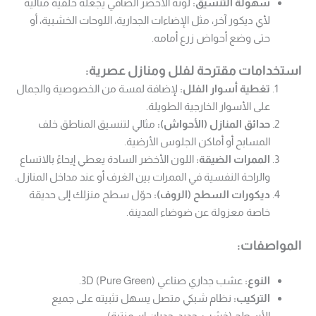
سهولة التنسيق:
لونه الأخضر الصافي يجعله خلفية مثالية
لأي ديكور آخر، مثل الإضاءات الجدارية، اللوحات الخشبية، أو
حتى وضع أحواض زرع أمامه.
استخدامات مقترحة لفلل ومنازل عصرية:
تغطية أسوار الفلل:
لإضافة لمسة من الخصوصية والجمال
على الأسوار الخارجية الطويلة.
حدائق المنازل (الأحواش):
مثالي لتنسيق المناطق خلف
المسابح أو أماكن الجلوس الأرضية.
الممرات الضيقة:
اللون الأخضر السادة يعطي إيحاءً بالاتساع
والراحة النفسية في الممرات بين الغرف أو عند مداخل المنازل.
ديكورات السطح (الروف):
حوّل سطح منزلك إلى حديقة
خاصة معزولة عن ضوضاء المدينة.
المواصفات:
النوع:
عشب جداري صناعي 3D (Pure Green).
التركيب:
نظام شبكي متصل يسهل تثبيته على جميع
الأسطح (خشب، حديد، جدران إسمنتية).