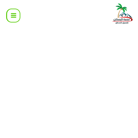
خطي
لى
لمحتوى
كمية
عشب
جداري
صناعي
3D
سادة