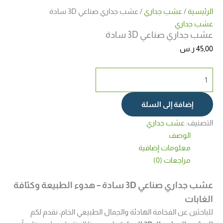
الرئيسية
/
عشب جداري
/ عشب جداري صناعي 3D سادة
عشب جداري
عشب جداري صناعي 3D سادة
45,00
ر.س
إضافة إلى السلة
التصنيف:
عشب جداري
الوصف
معلومات إضافية
مراجعات (0)
عشب جداري صناعي 3D سادة – هدوء الطبيعة وكثافة
الغابات
للباحثين عن الفخامة الهادئة والجمال الطبيعي الخام، نقدم لكم