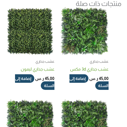
منتجات ذات صلة
عشب جداري
عشب جداري
عشب جداري 3d مكس​
عشب جداري ليمون
إضافة إلى
إضافة إلى
45,00
ر.س
45,00
ر.س
السلة
السلة