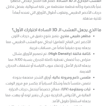
العشب الجداري الـ 3D السادة
. صُمم هذا المنتج ليعطي مظهراً
غنياً بالخضرة وكأنه قطعة مقتطعة من غابة استوائية، بفضل تداخل
درجات الأخضر الطبيعي وتفاوت أطوال الأوراق التي تمنحه أبعاداً
ثلاثية مذهلة.
ما الذي يجعل العشب الـ 3D السادة اختيارك الأول؟
مظهر طبيعي متدرج:
يتميز بتنوع دقيق في درجات اللون
الأخضر (من الفاتح للغامق) ليحاكي نمو العشب الطبيعي، مما
يجعله يبدو حقيقياً تماماً من مسافات قريبة.
كثافة فائقة (High Density):
تم تصميم الأوراق بشكل
متراص جداً لضمان تغطية كاملة للجدران بنسبة 100%، مما
يجعله الخيار الأمثل لإخفاء عيوب اللياسة أو تشققات الجدران
القديمة.
ملمس ناعم ومرونة عالية:
أوراق الشجر مصنعة بجودة
تضمن ملمساً ناعماً وشكلاً انسيابياً لا يتكسر مع مرور الوقت.
ثبات ومقاومة (UV):
معالج خصيصاً ليتحمل درجات الحرارة
العالية في الأحواش الخارجية دون أن يتغير لونه أو يبهت، مما
يجعله استثماراً طويل الأمد.