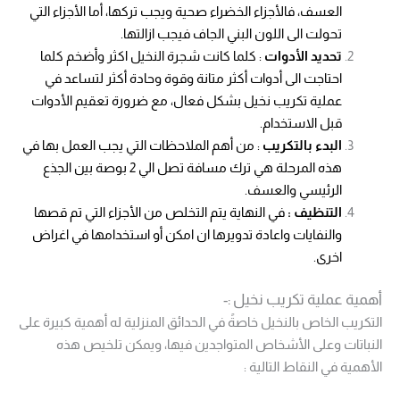
العسف، فالأجزاء الخضراء صحية ويجب تركها، أما الأجزاء التي
تحولت الى اللون البني الجاف فيجب ازالتها.
تحديد الأدوات
: كلما كانت شجرة النخيل اكثر وأضخم كلما
احتاجت الى أدوات أكثر متانة وقوة وحادة أكثر لتساعد في
عملية تكريب نخيل بشكل فعال، مع ضرورة تعقيم الأدوات
قبل الاستخدام.
البدء بالتكريب
: من أهم الملاحظات التي يجب العمل بها في
هذه المرحلة هي ترك مسافة تصل الي 2 بوصة بين الجذع
الرئيسي والعسف.
التنظيف :
في النهاية يتم التخلص من الأجزاء التي تم قصها
والنفايات واعادة تدويرها ان امكن أو استخدامها في اغراض
اخرى.
أهمية عملية تكريب نخيل :-
التكريب الخاص بالنخيل خاصةً في الحدائق المنزلية له أهمية كبيرة على
النباتات وعلى الأشخاص المتواجدين فيها، ويمكن تلخيص هذه
الأهمية في النقاط التالية :