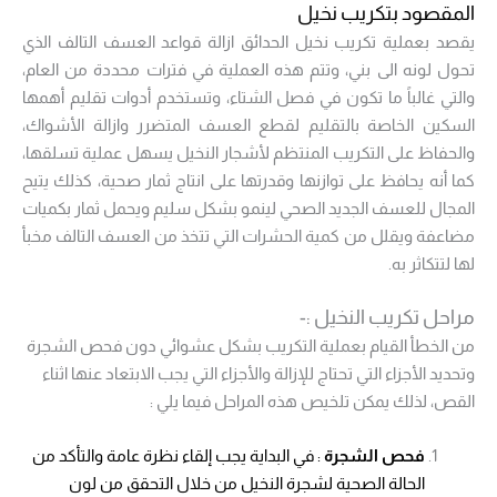
المقصود بتكريب نخيل
يقصد بعملية تكريب نخيل الحدائق ازالة قواعد العسف التالف الذي
تحول لونه الى بني، وتتم هذه العملية في فترات محددة من العام،
والتي غالباً ما تكون في فصل الشتاء، وتستخدم أدوات تقليم أهمها
السكين الخاصة بالتقليم لقطع العسف المتضرر وازالة الأشواك،
والحفاظ على التكريب المنتظم لأشجار النخيل يسهل عملية تسلقها،
كما أنه يحافظ على توازنها وقدرتها على انتاج ثمار صحية، كذلك يتيح
المجال للعسف الجديد الصحي لينمو بشكل سليم ويحمل ثمار بكميات
مضاعفة ويقلل من كمية الحشرات التي تتخذ من العسف التالف مخبأ
لها لتتكاثر به.
مراحل تكريب النخيل :-
من الخطأ القيام بعملية التكريب بشكل عشوائي دون فحص الشجرة
وتحديد الأجزاء التي تحتاج للإزالة والأجزاء التي يجب الابتعاد عنها اثناء
القص، لذلك يمكن تلخيص هذه المراحل فيما يلي :
فحص الشجرة
: في البداية يجب إلقاء نظرة عامة والتأكد من
الحالة الصحية لشجرة النخيل من خلال التحقق من لون