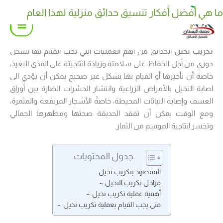
خطي
ما هي أفضل أفكار تنسيق حدائق منزلية لهذا العام
كيف تختار نوع نوافير وشلالات منزلية مناسب لحديقتك
لى
لمحتوى
تكريب نخيل
الحدائق من أهم العمليات التي يجب القيام بها بشكل
دوري من أجل الحفاظ على سلامته وزيادة انتاجيته على المدى البعيد،
خاصة أن تأخيرها أو القيام بها بشكل غير صحيح يمكن أن يؤدي الى
اصابة النخيل بالأمراض الزراعية وانتشار الحشرات الضارة بين أوراق
العسف وإصابة النباتات المحيطة، خاصةً الأشجار المرتفعة والمثمرة،
ومع الوقت يمكن أن تفقد الحديقة صحتها ومظهرها الجمالي
وتخسر انتاجية الموسم من الثمار.
جدول المحتويات
المقصود بتكريب نخيل
مراحل تكريب النخيل :-
أهمية عملية تكريب نخيل :-
متى يجب القيام بعملية تكريب نخيل :-