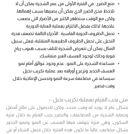
منع الضرر : في الفترة الأولى من عمر الشجرة يمكن أن لا
تلاحظ مدى الضرر الذي يمكن أن يصيبها بسبب إهمالها،
ولكن مع الوقت ستظهر الكثير من الأضرار التي يصعب
علاجها، لذلك يفضل الالتزام بعملية العناية الدورية.
تحمل الظروف الجوية القاسية : الأجزاء التالفة تضعف قدرة
النخيل على تحمل الظروف الطبيعية المتقلبة، فعلى سبيل
المثال يمكن أن تتعرض الشجرة للتلف بسبب هبوب رياح
قوية وذلك لوجود العسف الغير متماسك.
مساعدة الشجرة على النمو : عدم وجود عوائق أمام نمو
العسف الجديد وترعرع أوراقه بعد عملية تكريب نخيل
سيساعد في مضاعفة سرعة النمو وتحسن الإنتاجية خلال
وقت قصير.
متى يجب القيام بعملية تكريب نخيل :-
بشكل عام لا يوجد له وقت محدد، ولكن للحصول على نتائج أفضل
وحماية الشجرة من المضاعفات والتضرر يجب القيام به خلال فترة
السكون، وهي فترة يتوقف فيها العسف عن النمو وتنمو الجذور
بشكل مضاعف، غالباً ما تكون هذه الفترة خلال فصل الشتاء أو في