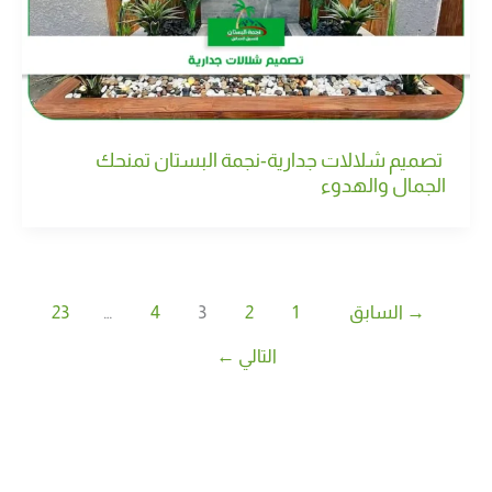
تصميم شلالات جدارية-نجمة البستان تمنحك
الجمال والهدوء
→
السابق
1
2
3
4
…
23
التالي
←