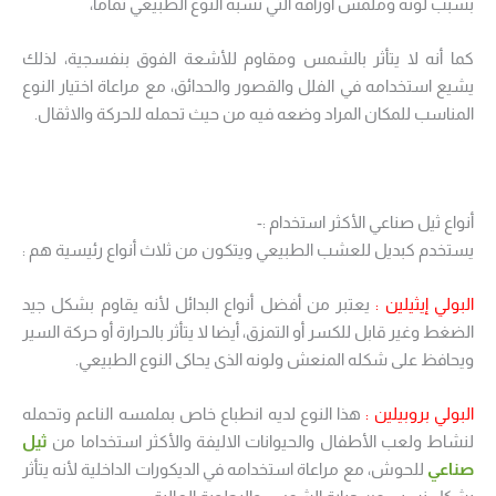
بسبب لونه وملمس أوراقه التي تشبه النوع الطبيعي تماما،
كما أنه لا يتأثر بالشمس ومقاوم للأشعة الفوق بنفسجية، لذلك
يشيع استخدامه في الفلل والقصور والحدائق، مع مراعاة اختيار النوع
المناسب للمكان المراد وضعه فيه من حيث تحمله للحركة والاثقال.
أنواع ثيل صناعي الأكثر استخدام :-
يستخدم كبديل للعشب الطبيعي ويتكون من ثلاث أنواع رئيسية هم :
البولي إيثيلين :
يعتبر من أفضل أنواع البدائل لأنه يقاوم بشكل جيد
الضغط وغير قابل للكسر أو التمزق، أيضا لا يتأثر بالحرارة أو حركة السير
ويحافظ على شكله المنعش ولونه الذى يحاكى النوع الطبيعي.
البولي بروبيلين :
هذا النوع لديه انطباع خاص بملمسه الناعم وتحمله
لنشاط ولعب الأطفال والحيوانات الاليفة والأكثر استخداما من
ثيل
صناعي
للحوش، مع مراعاة استخدامه في الديكورات الداخلية لأنه يتأثر