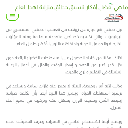
خطي
ما هي أفضل أفكار تنسيق حدائق منزلية لهذا العام
كيف تختار نوع نوافير وشلالات منزلية مناسب لحديقتك
لى
لمحتوى
ثيل صناعي هو عبارة عن رولات من العشب الصناعي المستخرج من
البوليمرات، والتي تكسبه خصائص متعددة منها مقاومته للمؤثرات
الخارجية والعوامل الجوية واحتفاظه باللون الأخضر طوال العام،
لذلك يمكننا من خلاله الحصول على المسطحات الخضراء الرائعة دون
بذل قدر كبير من الجهد و إهدار الوقت والمال في أعمال الرعاية
المتمثلة في التقليم والري والحرث،
وذلك لأنه آمن وصديق للبيئة لا يصدر عنه غازات سامة ويساعد في
ترشيد استهلاك المياه، ويتميز هذا النوع أيضا بأن تكلفة صيانته
رخيصة الثمن وخفيف الوزن يسهل فكه وتركيبه في جميع أنحاء
المنزل،
ويصلح أيضا للاستخدام الداخلي في الممرات وغرف المعيشة لعدم