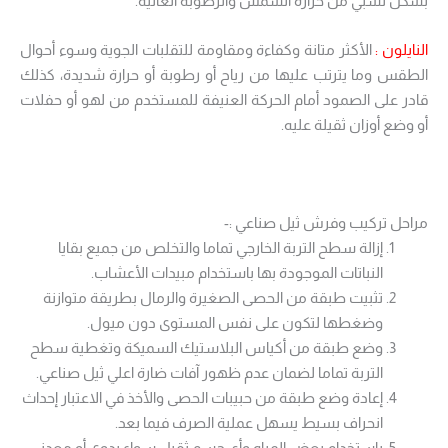
بشكل نسبي من حرارة الشمس والرطوبة العالية.
النايلون :
الأكثر متانة وكفاءة ومقاومة للتقلبات الجوية وسوء أحوال
الطقس وما يترتب عليها من رياح أو رطوبة أو حرارة شديدة، كذلك
قادر على الصمود أمام الحركة العنيفة للمستخدم من لهو أو حفلات
أو وضع أوزان ثقيلة عليه.
مراحل تركيب وفرش ثيل صناعي :-
إزالة سطح التربة الخارجي تماما والتخلص من جميع بقايا
النباتات الموجودة بها باستخدام مبيدات الأعشاب.
تثبيت طبقة من الحصى الصغيرة والرمال بطريقة متوازنة
وضغطها لتكون على نفس المستوى دون ميول.
وضع طبقة من أكياس البلاستيك السميكة وتغطية سطح
التربة تماما لضمان عدم ظهور آفات ضارة اعلي ثيل صناعي.
إعادة وضع طبقة من حبيبات الحصى والأخذ في الاعتبار إحداث
انحراف بسيط يسهل عملية الصرف فيما بعد.
باستخدام بعض المياه وأي جسم ثقيل سواء يدوى أو معدني