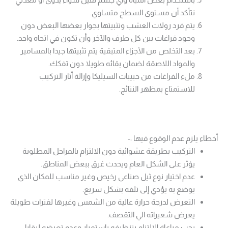
نتأكد أن مستوى السطح متساوي.
يتم فرد رولات العشب وتثبيتها بجوار بعضها البعض دون
وجود فراغات بين كل طرف والآخر وأن تكون في اتجاه واحد.
بعد التخلص من الأجزاء المتبقية يتم تثبيتها جيدا بالمسامير
والمواد اللاصقة لضمان بقائه طويلا دون تفكك.
ملء الفراغات من حبيبات السيليكا وإزالة أثار التركيب
للاستمتاع بمظهر النتائج.
أخطاء يلزم عدم الوقوع فيها :-
التركيب بطريقة عشوائية دون الالتزام بالمراحل المطلوبة
يؤثر على الشكل العام ويحدث غرق ببعض المناطق.
عدم اختيار نوع ثيل صناعي رخيص وغير مناسب للمكان الذي
يوضع به يؤدي إلى تلفه بشكل سريع.
التعرض لدرجة حرارة عالية من الشمس وغيرها لفترات طويلة
يعرض شعيراته الي التقصف.
يجب مراعاة الالتزام بتنظيفه باستمرار وعدم تعرضه لبقايا