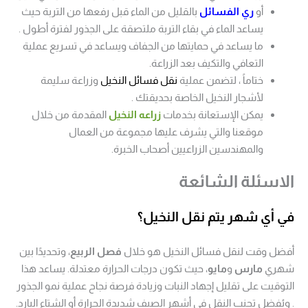
أو
ري الفسائل
بالقليل من الماء قبل رفعها من التربة حيث
يساعد الماء في بقاء التربة ملتصقة على الجذور لفترة أطول .
ما يساعد في حمايتها من الجفاف ويساعد في تسريع عملية
التعافي والتكيف بعد الزراعة.
ختاماً ، لتضمن عملية
نقل فسائل النخيل
وزراعة سليمة
لأشجار النخيل الخاصة بحديقتك .
يمكن الإستعانة بخدمات
زراعه النخيل
المقدمة من خلال
موقعنا والتي يشرف عليها مجموعة من العمال
والمهندسين الزراعيين أصحاب الخبرة.
الاسئلة الشائعة
في أي شهر يتم نقل النخيل؟
أفضل وقت لنقل فسائل النخيل هو خلال
فصل الربيع
، وتحديدًا بين
شهري
مارس
و
مايو
، حيث تكون درجات الحرارة معتدلة. يساعد هذا
التوقيت على تقليل إجهاد النبات وزيادة فرصة نجاح عملية نمو الجذور
. ويُفضل تجنب النقل في أشهر الصيف شديدة الحرارة أو الشتاء البارد.