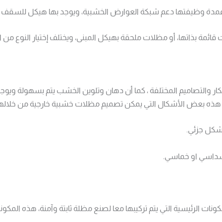
مدة وظيفتها دعم شبكة العوارض الخشبية، ويوجد بها هيكل للسقف وإ
 قائمة بذاتها، أو مظلات ملحقة بهيكل المبنى، ويختلف إختيار النوع م
فكار والتصاميم المختلفة ، كما أن دهان وتلوين الخشب يتم بسهولة ويوجد
، هذه بعض الأشكال التي يمكن تصميم مظلات خشبية خارجية من خلالها 
شكل جزئي.
سداسي او خماسي.
ات الرئيسية التي يتم تركيبها معا لصنع مظلة ثابتة وآمنة، هذه المكون