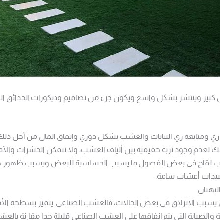
ل كبير وينتشر بشكل واسع ويكون جزء من تصاميم وديكورات الحدائق المن
ت ري ومتابعة ري النباتات والعشب بشكل دوري وإنفاق المال من أجل ذلك
لك لعدم وجود تربة حقيقية بين ألياف العشب، ولا تتمكن الحشرات والآف
بوب لقاح في بعض الفصول ما يسبب الحساسية للبعض ويسبب ظهور ح
 مبيدات أعشاب سامة.
لبهتان.
 يسبب الانزلاق في بعض الحالات، فالعشب الصناعي يتميز بسطحه الأم
اية والصيانة التي يتم إنفاقها على العشب الصناعي قليلة جدا مقارنة بالع