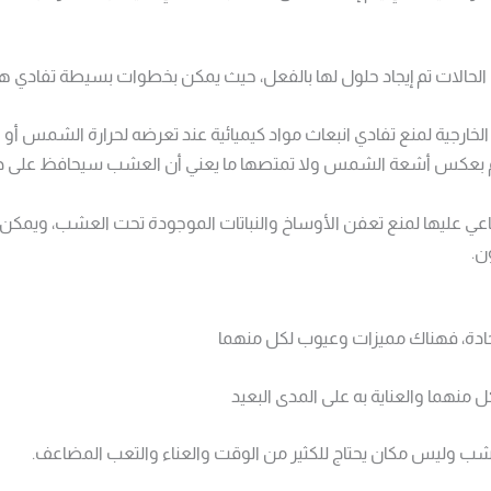
لات تم إيجاد حلول لها بالفعل، حيث يمكن بخطوات بسيطة تفادي هذه 
خارجية لمنع تفادي انبعاث مواد كيميائية عند تعرضه لحرارة الشمس أو ا
قوم بعكس أشعة الشمس ولا تمتصها ما يعني أن العشب سيحافظ على درج
 عليها لمنع تعفن الأوساخ والنباتات الموجودة تحت العشب، ويمكن ا
ن.
ادة، فهناك مميزات وعيوب لكل منهما
ل منهما والعناية به على المدى البعيد
ب وليس مكان يحتاج للكثير من الوقت والعناء والتعب المضاعف.