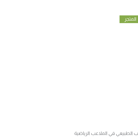
المتجر
وا العشب الصناعي حدائقهم، خاصة أن العشب الصناعي أصبح
الطبيعي في الملاعب الرياضية