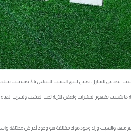
لصناعي للمنازل، فقبل لصق العشب الصناعي بالأرضية يجب تنظيفها وإزال
ة ما يتسبب بظهور الحشرات وتعفن التربة تحت العشب وتسرب المياه
صنع منها، والسبب وراء وجود مواد مختلفة هو وجود أغراض مختلفة وا