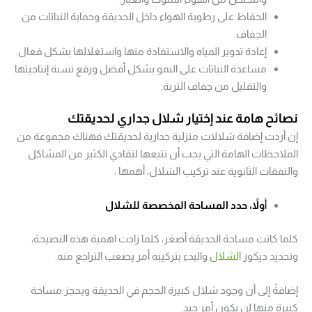
الحفاظ على رطوبة الهواء داخل الحديقة وحماية النباتات من
الجفاف.
إعادة تدوير المياه والاستفادة منها واستغلالها بشكل فعال.
مساعدة النباتات على النمو بشكل أفضل ورفع نسبة إنتاجيتها
والتقليل من جفاف التربة.
نصائح هامة عند إختيار شلال جداري لحديقتك
إن أردت إضافة شلالات منزلية جدارية لحديقتك فهناك مجموعة من
الملاحظات الهامة التي يجب أن تتبعها لتفادي الكثير من المشاكل
والنفقات الثانوية عند تركيب الشلال، أهمها :
أ
ولاً، حدد المساحة المخصصة للشلال
كلما كانت مساحة الحديقة أصغر، كلما زادت اهمية هذه النصيحة،
وتحديد ديكور
الشلال
والبدء بتركيبه أمر يصعب التراجع منه.
إضافةً إلى أن وجود شلال كبيرة الحجم في الحديقة ويحجز مساحة
كبيرة منها لن يكون أمر جيد.