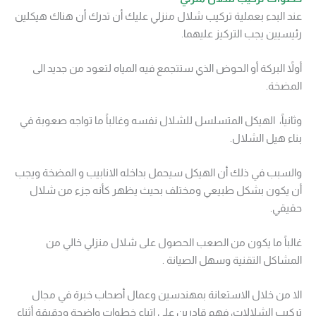
عند البدء بعملية تركيب شلال منزلي عليك أن تدرك أن هناك هيكلين
رئيسيين يجب التركيز عليهما.
أولاً البركة أو الحوض الذي ستتجمع فيه المياه لتعود من جديد الى
المضخة.
وثانياً، الهيكل المتسلسل للشلال نفسه وغالباً ما تواجه صعوبة في
بناء هيل الشلال.
والسبب في ذلك أن الهيكل سيحمل بداخله الانابيب و المضخة ويجب
أن يكون بشكل طبيعي ومختلف بحيث يظهر كأنه جزء من شلال
حقيقي.
غالباً ما يكون من الصعب الحصول على شلال منزلي خالي من
المشاكل التقنية وسهل الصيانة .
الا من خلال الاستعانة بمهندسين وعمال أصحاب خبرة في مجال
تركيب الشلالات، فهم قادرين على إتباع خطوات واضحة ودقيقة أثناء