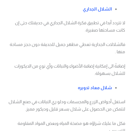
الشلال الجداري
لا تتردد أبدا في تطبيق فكرة الشلال الجداري في حديقتك حتى إن
كانت مساحتها صغيرة.
فالشلالات الجدارية تعطي مظهر جميل للحديقة دون حجز مساحة
منها .
إضافةً الى إمكانية إضافة الأضواء والنباتات وأي نوع من الديكورات
للشلال بسهولة.
شلال معاد تدويره
استغل أحواض الزرع والمجسمات ودلو ري النباتات في صنع الشلال
لتتمكن من الحصول على شلال بسعر قليل وديكور مميز.
فكل ما عليك شراؤه هو مضخة المياه وبعض المواد المقاومة
للتسريب.